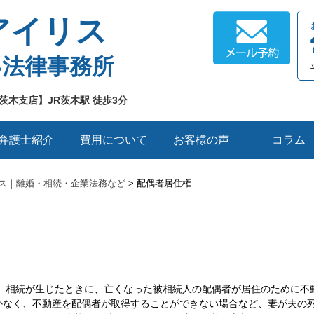
アイリス
い法律事務所
茨木支店】JR茨木駅 徒歩3分
弁護士紹介
費用について
お客様の声
コラム
ス｜離婚・相続・企業法務など
> 配偶者居住権
。 相続が生じたときに、亡くなった被相続人の配偶者が居住のために不
かなく、不動産を配偶者が取得することができない場合など、妻が夫の