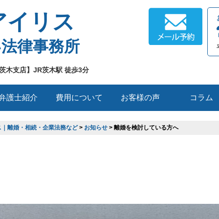
アイリス
い法律事務所
茨木支店】JR茨木駅 徒歩3分
弁護士紹介
費用について
お客様の声
コラム
ス｜離婚・相続・企業法務など
>
お知らせ
> 離婚を検討している方へ