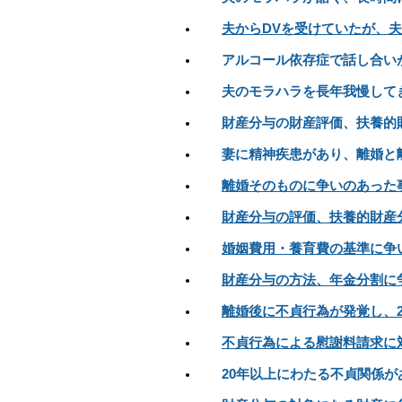
夫からDVを受けていたが、
アルコール依存症で話し合い
夫のモラハラを長年我慢して
財産分与の財産評価、扶養的
妻に精神疾患があり、離婚と
離婚そのものに争いのあった
財産分与の評価、扶養的財産
婚姻費用・養育費の基準に争
財産分与の方法、年金分割に
離婚後に不貞行為が発覚し、2
不貞行為による慰謝料請求に
20年以上にわたる不貞関係が