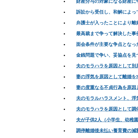
財産分与の対象になる財産に
訴訟から受任し、和解によっ
弁護士が入ったことにより離
最高裁まで争って解決した事
面会条件が主要な争点となっ
金銭問題で争い、妥協点を見
夫のモラハラを原因として別
妻の浮気を原因として離婚を
妻の度重なる不貞行為を原因
夫のモラルハラスメント、浮
夫のモラハラを原因として調
夫が子供2人（小学生、幼稚
調停離婚後未払い養育費の減