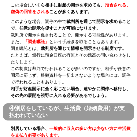
この場合に
いくら相手に財産の開示を求めても、
拒否される、
虚偽の回答をされる
ことが多くあります。
このような場合、調停の中で
裁判所を通じて開示を求めること
で、任意の開示を促すことが可能になります。
裁判所で開示を促されることで、開示する可能性があります。
また、
「調査嘱託」
という手続きを取ることもあります。
調査嘱託とは、
裁判所を通じて情報を開示させる制度です。
たとえば、銀行に預金口座の有無とその残高の問い合わせをし
たりします。
この制度は裁判で行われることが多いのですが、相手が任意の
開示に応じず、根拠資料を一切出さないような場合には、調停
で行われることもあります。
相手が財産開示に全く応じない場合、速やかに調停へ移行し、
その先の展開を視野に入れる必要があるでしょう。
④別居をしているが、生活費（婚姻費用）が支
払われていない
別居している場合、
一般的に収入の多い方は少ない方に生活費
を支払う必要があります。