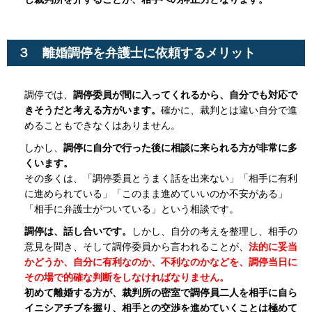
３ 離婚調停を弁護士に依頼するメリット
調停では、
調停委員が間に入ってくれるから、自分でも対応で
きそうだと考える方がいます。
確かに、裁判とは違い自分で進
めることもできなくはありません。
しかし、
調停に自分で行った後に相談に来られる方が非常に多
くいます。
その多くは、「調停委員とうまく話を出来ない」「相手に有利
に進められている」「このまま進めていいのか不安がある」
「相手に弁護士がついている」という相談です。
調停は、話し合いです。
しかし、自分の考えを整理し、相手の
意見を聞き、そして調停委員から言われることが、
法的に妥当
かどうか、自分に有利なのか、不利なのかなどを、調停当日に
その場で的確な判断をしなければなりません。
初めて離婚する方が、裁判所の密室で調停員二人を相手に自ら
イニシアチブを握り、相手との交渉を進めていくことは極めて