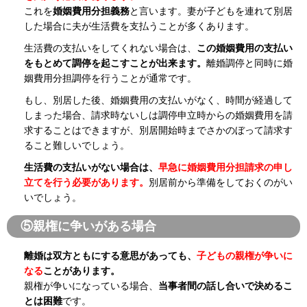
これを
婚姻費用分担義務
と言います。妻が子どもを連れて別居
した場合に夫が生活費を支払うことが多くあります。
生活費の支払いをしてくれない場合は、
この婚姻費用の支払い
をもとめて調停を起こすことが出来ます。
離婚調停と同時に婚
姻費用分担調停を行うことが通常です。
もし、別居した後、婚姻費用の支払いがなく、時間が経過して
しまった場合、請求時ないしは調停申立時からの婚姻費用を請
求することはできますが、別居開始時までさかのぼって請求す
ること難しいでしょう。
生活費の支払いがない場合は、
早急に婚姻費用分担請求の申し
立てを行う必要があります。
別居前から準備をしておくのがい
いでしょう。
⑤親権に争いがある場合
離婚は双方ともにする意思があっても、
子どもの親権が争いに
なる
ことがあります。
親権が争いになっている場合、
当事者間の話し合いで決めるこ
とは困難
です。