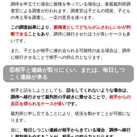
調停を申立てた場合に親権を争っている場合は、家庭裁判所調
査官による調査が行われます。調査官は子どもの現状、子ども
の考え等を調査し、一定の意見を述べます。
この調査結果により、
親権者としてどちらがふさわしいかが判
断できる
こともあり
、調停に移行させたほうが良いケースも多
いです。
また、子どもが相手に連れ去られる可能性のある場合は、調停
に移行させることで相手への抑止力となります。
⑥相手と連絡が取りにくい、または、毎日しつ
こく連絡が来る
相手と話をしようとしても、
話をしてくれないような場合は、
調停へ移行させて裁判所の手続きに乗せることで、
相手からの
反応を得られるケースが多い
です。
裁判所に申し立てることにより、状況を動かすことが可能にな
ります。
逆に、
毎日しつこい連絡が相手からきている場合
、
調停へ移行
し裁判所を介することが、相手への抑止力となります。