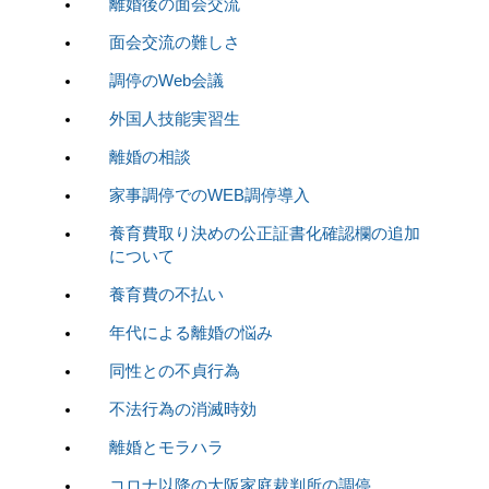
離婚後の面会交流
面会交流の難しさ
調停のWeb会議
外国人技能実習生
離婚の相談
家事調停でのWEB調停導入
養育費取り決めの公正証書化確認欄の追加
について
養育費の不払い
年代による離婚の悩み
同性との不貞行為
不法行為の消滅時効
離婚とモラハラ
コロナ以降の大阪家庭裁判所の調停