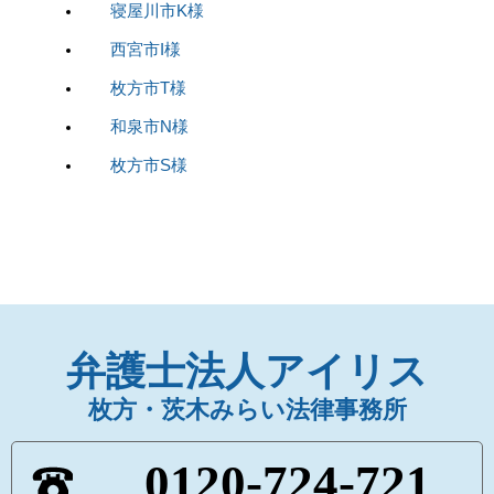
寝屋川市K様
西宮市I様
枚方市T様
和泉市N様
枚方市S様
弁護士法人アイリス
枚方・茨木みらい法律事務所
0120-724-721